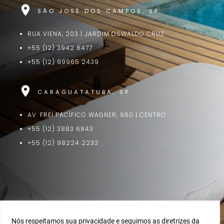
location_on
SÃO JOSÉ DOS CAMPOS, SP
RUA VIENA, 203 | JARDIM OSWALDO CRUZ
+55 (12) 3942 8477
+55 (12) 99965 2439
location_on
CARAGUATATUBA, SP
AV. FREI PACÍFICO WAGNER, 960 | CENTRO
+55 (12) 3883 6843
+55 (12) 98224 2233
Nós respeitamos sua privacidade e seguimos as diretrizes da