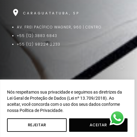
location_on
CARAGUATATUBA, SP
AV. FREI PACÍFICO WAGNER, 960 | CENTRO
+55 (12) 3883 6843
+55 (12) 98224 2233
Nós respeitamos sua privacidade e seguimos as diretrizes da
Lei Geral de Proteção de Dados (Lei nº 13.709/2018). Ao
COPYRIGHT©2025-2026 TODOS OS DIREITOS RESERVADOS A
aceitar, você concorda com o uso dos seus dados conforme
INFINITA STUDIO - CRIAÇÃO:
TOSS STUDIO
nossa Política de Privacidade.
REJEITAR
ACEITAR