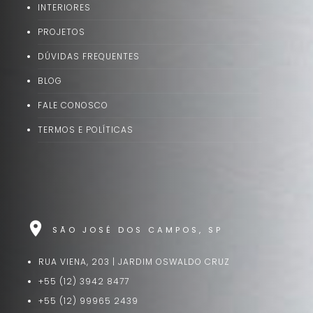
INTERIORES
PROJETOS
DÚVIDAS FREQUENTES
BLOG
FALE CONOSCO
TERMOS E POLÍTICAS
location_on
SÃO JOSÉ DOS CAMPOS, SP
RUA VIENA, 203 | JARDIM OSWALDO CRUZ
+55 (12) 3942 8477
+55 (12) 99965 2439