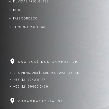
DÚVIDAS FREQUENTES
BLOG
FALE CONOSCO
TERMOS E POLÍTICAS
location_on
SÃO JOSÉ DOS CAMPOS, SP
RUA VIENA, 203 | JARDIM OSWALDO CRUZ
+55 (12) 3942 8477
+55 (12) 99965 2439
location_on
CARAGUATATUBA, SP