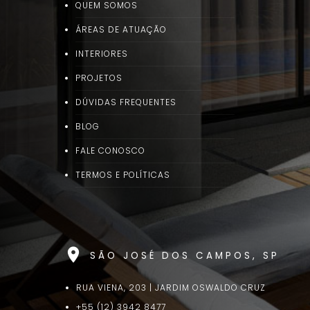
QUEM SOMOS
ÁREAS DE ATUAÇÃO
INTERIORES
PROJETOS
DÚVIDAS FREQUENTES
BLOG
FALE CONOSCO
TERMOS E POLÍTICAS
location_on
SÃO JOSÉ DOS CAMPOS, SP
RUA VIENA, 203 | JARDIM OSWALDO CRUZ
+55 (12) 3942 8477