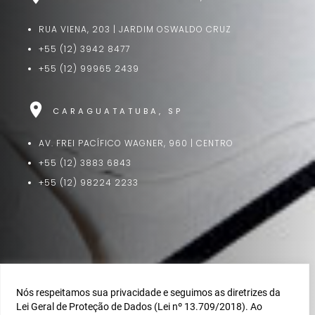
RUA VIENA, 203 | JARDIM OSWALDO CRUZ
+55 (12) 3942 8477
+55 (12) 99965 2439
location_on
CARAGUATATUBA, SP
AV. FREI PACÍFICO WAGNER, 960 | CENTRO
+55 (12) 3883 6843
+55 (12) 98224 2233
Nós respeitamos sua privacidade e seguimos as diretrizes da
Lei Geral de Proteção de Dados (Lei nº 13.709/2018). Ao
COPYRIGHT©2025-2026 TODOS OS DIREITOS RESERVADOS A