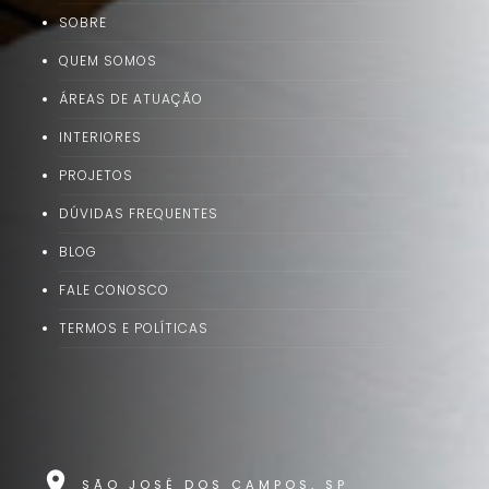
SOBRE
QUEM SOMOS
ÁREAS DE ATUAÇÃO
INTERIORES
PROJETOS
DÚVIDAS FREQUENTES
BLOG
FALE CONOSCO
TERMOS E POLÍTICAS
location_on
SÃO JOSÉ DOS CAMPOS, SP