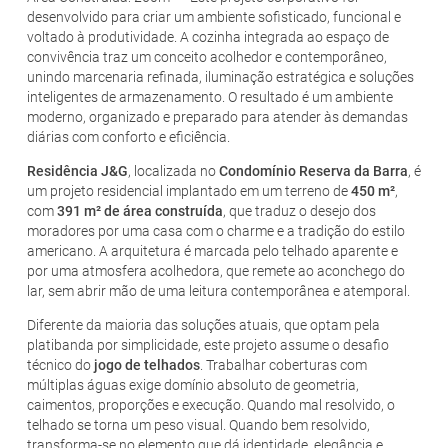
desenvolvido para criar um ambiente sofisticado, funcional e
voltado à produtividade. A cozinha integrada ao espaço de
convivência traz um conceito acolhedor e contemporâneo,
unindo marcenaria refinada, iluminação estratégica e soluções
inteligentes de armazenamento. O resultado é um ambiente
moderno, organizado e preparado para atender às demandas
diárias com conforto e eficiência.
Residência J&G
, localizada no
Condomínio Reserva da Barra
, é
um projeto residencial implantado em um terreno de
450 m²
,
com
391 m² de área construída
, que traduz o desejo dos
moradores por uma casa com o charme e a tradição do estilo
americano. A arquitetura é marcada pelo telhado aparente e
por uma atmosfera acolhedora, que remete ao aconchego do
lar, sem abrir mão de uma leitura contemporânea e atemporal.
Diferente da maioria das soluções atuais, que optam pela
platibanda por simplicidade, este projeto assume o desafio
técnico do
jogo de telhados
. Trabalhar coberturas com
múltiplas águas exige domínio absoluto de geometria,
caimentos, proporções e execução. Quando mal resolvido, o
telhado se torna um peso visual. Quando bem resolvido,
transforma-se no elemento que dá identidade, elegância e