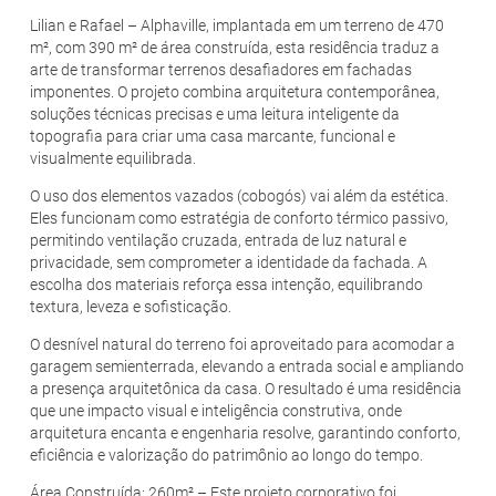
Lilian e Rafael – Alphaville, implantada em um terreno de 470
m², com 390 m² de área construída, esta residência traduz a
arte de transformar terrenos desafiadores em fachadas
imponentes. O projeto combina arquitetura contemporânea,
soluções técnicas precisas e uma leitura inteligente da
topografia para criar uma casa marcante, funcional e
visualmente equilibrada.
O uso dos elementos vazados (cobogós) vai além da estética.
Eles funcionam como estratégia de conforto térmico passivo,
permitindo ventilação cruzada, entrada de luz natural e
privacidade, sem comprometer a identidade da fachada. A
escolha dos materiais reforça essa intenção, equilibrando
textura, leveza e sofisticação.
O desnível natural do terreno foi aproveitado para acomodar a
garagem semienterrada, elevando a entrada social e ampliando
a presença arquitetônica da casa. O resultado é uma residência
que une impacto visual e inteligência construtiva, onde
arquitetura encanta e engenharia resolve, garantindo conforto,
eficiência e valorização do patrimônio ao longo do tempo.
Área Construída: 260m² – Este projeto corporativo foi